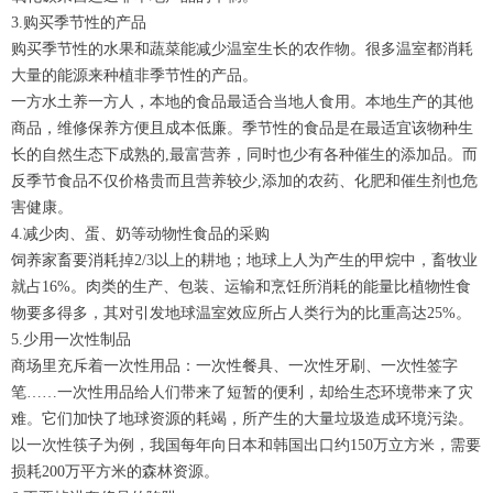
3.购买季节性的产品
购买季节性的水果和蔬菜能减少温室生长的农作物。很多温室都消耗
大量的能源来种植非季节性的产品。
一方水土养一方人，本地的食品最适合当地人食用。本地生产的其他
商品，维修保养方便且成本低廉。季节性的食品是在最适宜该物种生
长的自然生态下成熟的,最富营养，同时也少有各种催生的添加品。而
反季节食品不仅价格贵而且营养较少,添加的农药、化肥和催生剂也危
害健康。
4.减少肉、蛋、奶等动物性食品的采购
饲养家畜要消耗掉2/3以上的耕地；地球上人为产生的甲烷中，畜牧业
就占16%。肉类的生产、包装、运输和烹饪所消耗的能量比植物性食
物要多得多，其对引发地球温室效应所占人类行为的比重高达25%。
5.少用一次性制品
商场里充斥着一次性用品：一次性餐具、一次性牙刷、一次性签字
笔……一次性用品给人们带来了短暂的便利，却给生态环境带来了灾
难。它们加快了地球资源的耗竭，所产生的大量垃圾造成环境污染。
以一次性筷子为例，我国每年向日本和韩国出口约150万立方米，需要
损耗200万平方米的森林资源。