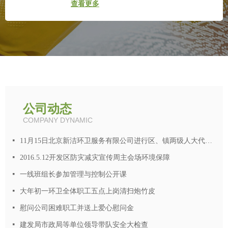
查看更多
公司动态
COMPANY DYNAMIC
넷
11月15日北京新洁环卫服务有限公司进行区、镇两级人大代表统一投票选举
넷
2016.5.12开发区防灾减灾宣传周主会场环境保障
넷
一线班组长参加管理与控制公开课
넷
大年初一环卫全体职工五点上岗清扫炮竹皮
넷
慰问公司困难职工并送上爱心慰问金
넷
建发局市政局等单位领导带队安全大检查