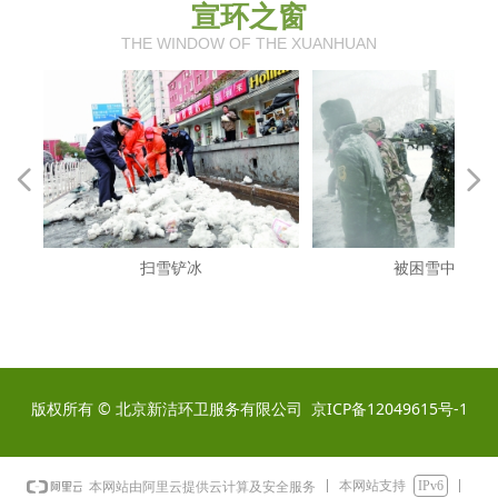
宣环之窗
THE WINDOW OF THE XUANHUAN
넳
넲
清扫
扫雪铲冰
被困雪中群众
版权所有 © 北京新洁环卫服务有限公司
京ICP备12049615号-1
本网站支持
IPv6
本网站由阿里云提供云计算及安全服务