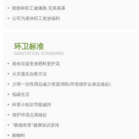
넷
朗致杯职工健康跑 完美落幕
넷
公司为退休职工发放福利
环卫标准
SANITATION STANDARD
넷
厨余垃圾变身肥料更护花
넷
火灾逃生自救方法
넷
少用一次性用品减少资源消耗(环境保护从身边做起)
넷
低碳生活
넷
科普小知识节能减排
넷
保护环境点滴做起
넷
“吸烟有害”健康知识宣传
넷
购物时