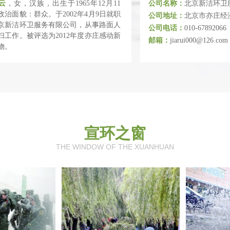
云
，女，汉族，出生于1965年12月11
公司名称：
北京新洁环卫
政治面貌：群众。于2002年4月9日就职
公司地址：
北京市亦庄经
京新洁环卫服务有限公司，从事路面人
公司电话：
010-67892066
扫工作。被评选为2012年度亦庄感动新
邮箱：
jiarui000@126.com
物。
宣环之窗
THE WINDOW OF THE XUANHUAN