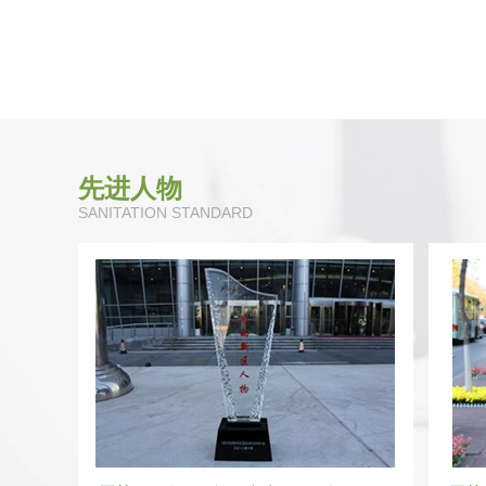
先进人物
SANITATION STANDARD