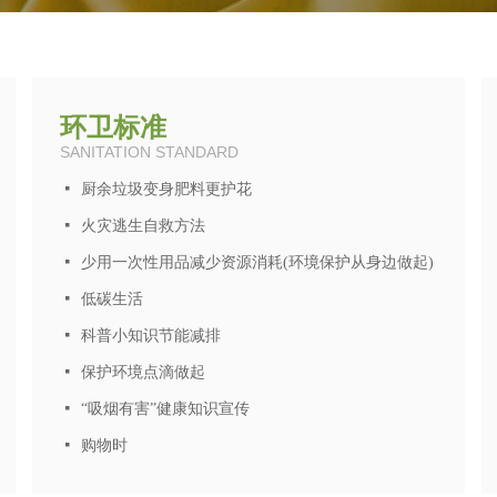
环卫标准
SANITATION STANDARD
넷
厨余垃圾变身肥料更护花
넷
火灾逃生自救方法
넷
少用一次性用品减少资源消耗(环境保护从身边做起)
넷
低碳生活
넷
科普小知识节能减排
넷
保护环境点滴做起
넷
“吸烟有害”健康知识宣传
넷
购物时