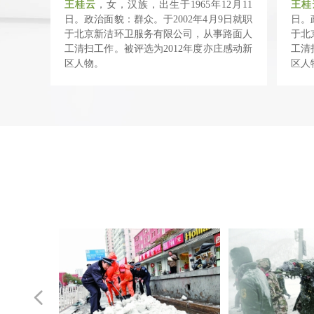
王桂云
，女，汉族，出生于1965年12月11
王桂
日。政治面貌：群众。于2002年4月9日就职
日。
于北京新洁环卫服务有限公司，从事路面人
于北
工清扫工作。被评选为2012年度亦庄感动新
工清
区人物。
区人
넳